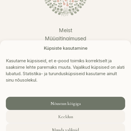
Meist
Müügitingimused
Privaatsustingimused
Küpsiste kasutamine
Tagastustingimused
Kasutame küpsiseid, et e-pood toimiks korrektselt ja
Kontakt
saaksime lehte paremaks muuta. Vajalikud küpsised on alati
lubatud. Statistika- ja turundusküpsiseid kasutame ainult
Metsikflora OÜ
sinu nõusolekul.
Reg nr: 16927800
KMKR nr: EE102710502
+372 5307 2308
info@metsikflora.ee
Nõustun kõigiga
Keeldun
Muuda valikuid