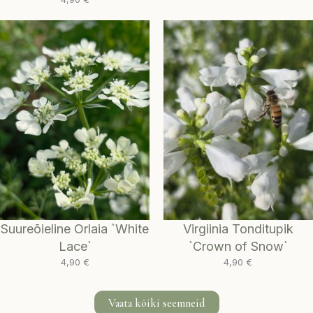
Suureõieline Orlaia `White
Virgiinia Tonditupik
Lace`
`Crown of Snow`
4,90
€
4,90
€
Vaata kõiki seemneid