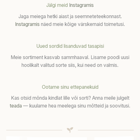
Jälgi meid
Instagramis
Jaga meiega hetki aiast ja seemneteteekonnast.
Instagramis
näed meie kõige värskemaid toimetusi.
Uued sordid lisanduvad tasapisi
Meie sortiment kasvab sammhaaval. Lisame poodi uusi
hoolikalt valitud sorte siis, kui need on valmis.
Ootame sinu ettepanekuid
Kas otsid mõnda kindlat lille või sorti? Anna meile julgelt
teada
— kuulame hea meelega sinu mõtteid ja soovitusi.