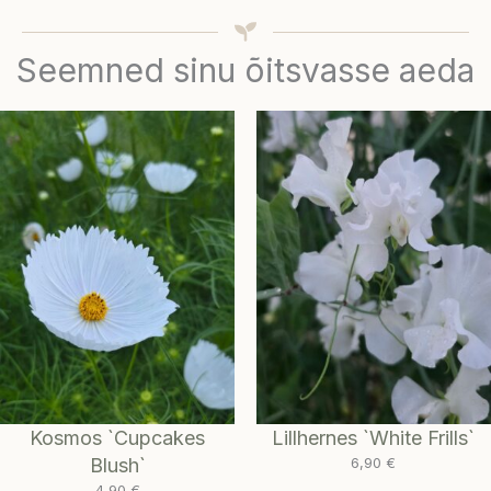
Seemned sinu õitsvasse aeda
Kosmos `Cupcakes
Lillhernes `White Frills`
Blush`
6,90
€
4,90
€