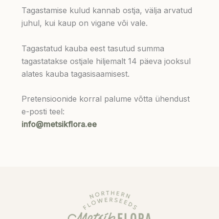
Tagastamise kulud kannab ostja, välja arvatud
juhul, kui kaup on vigane või vale.
Tagastatud kauba eest tasutud summa
tagastatakse ostjale hiljemalt 14 päeva jooksul
alates kauba tagasisaamisest.
Pretensioonide korral palume võtta ühendust
e-posti teel:
info@metsikflora.ee