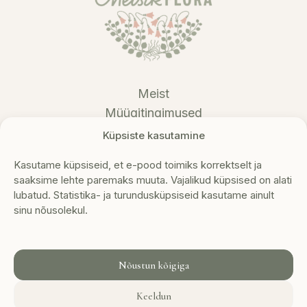
Meist
Müügitingimused
Privaatsustingimused
Küpsiste kasutamine
Tagastustingimused
Kasutame küpsiseid, et e-pood toimiks korrektselt ja
Kontakt
saaksime lehte paremaks muuta. Vajalikud küpsised on alati
lubatud. Statistika- ja turundusküpsiseid kasutame ainult
Metsikflora OÜ
sinu nõusolekul.
Reg nr: 16927800
KMKR nr: EE102710502
+372 5307 2308
info@metsikflora.ee
Nõustun kõigiga
Keeldun