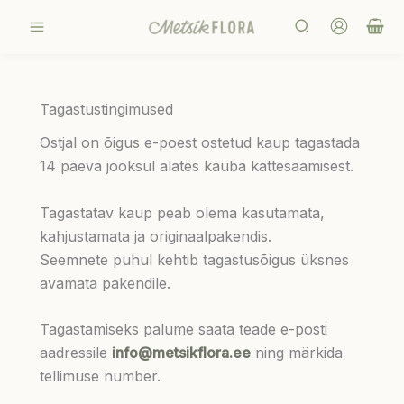
Skip
Search
to
content
Tagastustingimused
Ostjal on õigus e-poest ostetud kaup tagastada
14 päeva jooksul alates kauba kättesaamisest.
Tagastatav kaup peab olema kasutamata,
kahjustamata ja originaalpakendis.
Seemnete puhul kehtib tagastusõigus üksnes
avamata pakendile.
Tagastamiseks palume saata teade e-posti
aadressile
info@metsikflora.ee
ning märkida
tellimuse number.