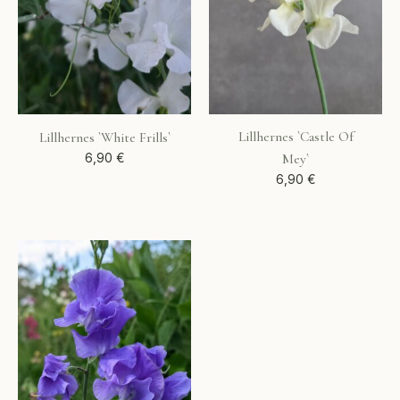
Lillhernes `Castle Of
Lillhernes `White Frills`
6,90
€
Mey`
6,90
€