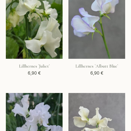
Lillhernes `Juliet`
Lillhernes `Albutt Blue`
6,90
€
6,90
€