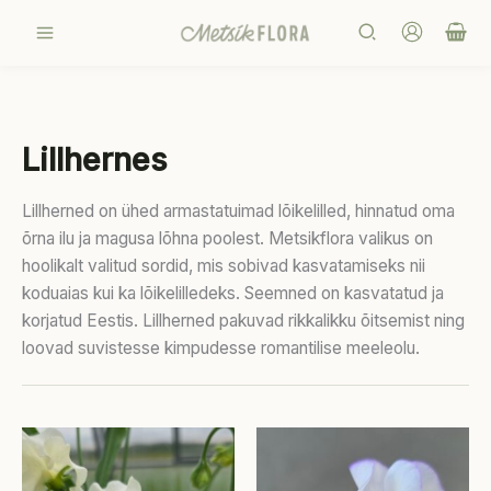
Skip
Search
to
content
Lillhernes
Lillherned on ühed armastatuimad lõikelilled, hinnatud oma
õrna ilu ja magusa lõhna poolest. Metsikflora valikus on
hoolikalt valitud sordid, mis sobivad kasvatamiseks nii
koduaias kui ka lõikelilledeks. Seemned on kasvatatud ja
korjatud Eestis. Lillherned pakuvad rikkalikku õitsemist ning
loovad suvistesse kimpudesse romantilise meeleolu.