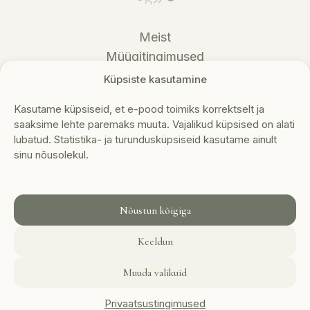
Meist
Müügitingimused
Privaatsustingimused
Küpsiste kasutamine
Tagastustingimused
Kasutame küpsiseid, et e-pood toimiks korrektselt ja
Kontakt
saaksime lehte paremaks muuta. Vajalikud küpsised on alati
lubatud. Statistika- ja turundusküpsiseid kasutame ainult
Metsikflora OÜ
sinu nõusolekul.
Reg nr: 16927800
KMKR nr: EE102710502
+372 5307 2308
info@metsikflora.ee
Nõustun kõigiga
Keeldun
Muuda valikuid
© 2026 Metsikflora OÜ · Kõik õigused kaitstud
Privaatsustingimused